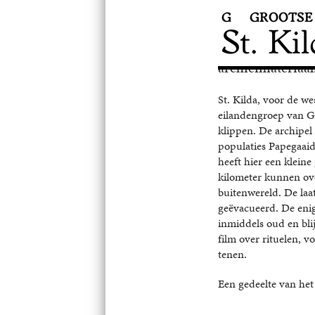
Casey E.B. Reas
Mels van Zutphe
G
GROOTSE
Céline Manz
St.Kilda die hij
Chiara Veenstra
St. Kil
verband met de r
Chris Reinewald
Christine Willemen
archiefmateriaal
Christopher Rothko
St. Kilda, voor de we
eilandengroep van G
Claudia Sola
Constant Dullaart
klippen. De archipel
populaties Papegaai
Cornel Bierens
heeft hier een klein
kilometer kunnen ove
Daniel Jensen
buitenwereld. De laa
Daniil Charms
geëvacueerd. De enig
David Reinfurt
inmiddels oud en blij
David Stroband
Desperado Philosophy
film over rituelen, v
tenen.
Devon Barthes
Een gedeelte van het 