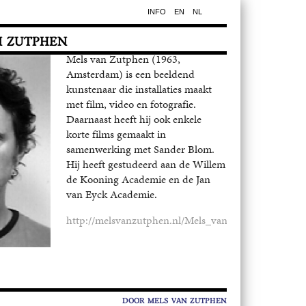
INFO
EN
NL
N ZUTPHEN
Mels van Zutphen (1963,
Amsterdam) is een beeldend
kunstenaar die installaties maakt
met film, video en fotografie.
Daarnaast heeft hij ook enkele
korte films gemaakt in
samenwerking met Sander Blom.
Hij heeft gestudeerd aan de Willem
de Kooning Academie en de Jan
van Eyck Academie.
http://melsvanzutphen.nl/Mels_van_Zutphen.html
DOOR
MELS VAN ZUTPHEN