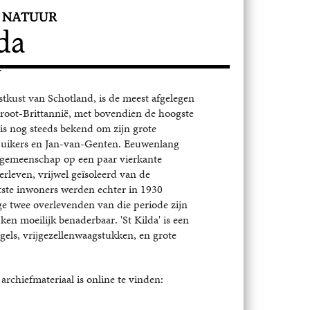
n maakte in 2003 een film over
 NATUUR
 helaas niet meer mag vertonen in
da
echten die rusten op het
.
stkust van Schotland, is de meest afgelegen
root-Brittannië, met bovendien de hoogste
 is nog steeds bekend om zijn grote
duikers en Jan-van-Genten. Eeuwenlang
e gemeenschap op een paar vierkante
rleven, vrijwel geïsoleerd van de
tste inwoners werden echter in 1930
e twee overlevenden van die periode zijn
ken moeilijk benaderbaar. 'St Kilda' is een
ogels, vrijgezellenwaagstukken, en grote
archiefmateriaal is online te vinden: